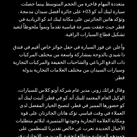
متعددة المهام فاخرة من الحجم المتوسط بينما حصلت
سيارة لينك أند كو 03+ على جائزة أفضل سيدان مدمجة .
وتؤكد هاتين الجائزتين على مكانة لينك اند كو الريادية في
قطر حيث حققت بسرعة قياسية تقدماً ونمواً ملحوظاً لتعيد
تشكيل قطاع السيارات الراقية.
وأعلن عن فوز السيارة في حفل جوائز خاص أقيم في فندق
ذا شيدي بالدوحة بمشاركة واسعة من مختلف المركبات
ذات الدفع الرباعي والشاحنات الخفيفة والمركبات التجارية
وسيارات السيدان من مختلف العلامات التجارية بدولة
قطر.
وقال فرانك زونر، مدير عام شركة أوتو كلاس للسيارات،
الوكيل العام المعتمد للينك أند كو في قطر: أثبتت لينك أند
كو حضورها المميز في قطر، لتصبح الخيار المفضل لدى
العملاء في وقت قياسي. تؤكد هاتان الجائزتان على قوة
ومكانة العلامة التجارية وجودتها المتميزة، لتلائم متطلبات
الأجيال الجديدة. نعرب عن خالص تقديرنا للمنظمين على
جهودهم المتفانية ونتطلع لتحقيق المزيد من الإنجازات في