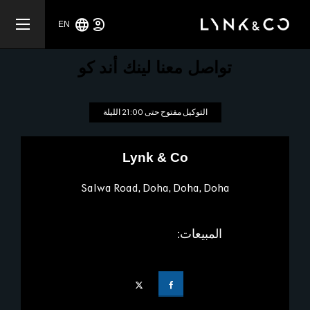
EN
تواصل معنا لينك أند كو
التوكيل مفتوح حتى
21:00
الليلة
Lynk & Co
Salwa Road
,
Doha
,
Doha
,
Doha
المبيعات:
+97440401499